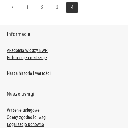
Nawigacja
Poprzednia
1
2
3
4
strony
strona
Informacje
Akademia Wiedzy EWP
Referencje i realizacje
Nasza historia i wartości
Nasze usługi
Ważenie usługowe
Oceny zgodności wag
Legalizacje ponowne