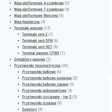
produkty
5
Wagi platformowe 4-czujnikowe
5
produktów
4
Wagi platformowe 1-czujnikowe
4
5
produkty
Wagi platformowe Weicomp
5
4
produktów
Wagi higieniczne
4
produkty
17
Terminale wagowe
17
produktów
1
Terminale serii E
1
produkt
6
Terminale serii DFW
6
9
produktów
Terminale serii DGT
9
produktów
1
Terminal wagowy CPWE
1
2
produkt
Symulatory wagowe
2
produkty
35
Przetworniki tensometryczne
35
6
produktów
Przetworniki belkowe
6
produktów
2
Przetworniki belkowe podwójne
2
3
produkty
Przetworniki belkowe zginane
3
4
produkty
Przetworniki jednopunktowe
4
produkty
3
Przetworniki rozciągane - typ S
3
9
produkty
Przetworniki ściskane
9
8
produktów
Sumatory
8