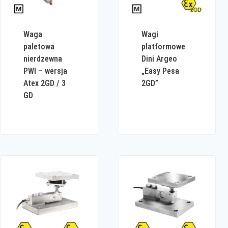
Waga
Wagi
paletowa
platformowe
nierdzewna
Dini Argeo
PWI – wersja
„Easy Pesa
Atex 2GD / 3
2GD”
GD