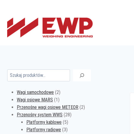
Przejdź
do
treści
Szukaj
2
Wagi samochodowe
2
1
produkty
Wagi osiowe MARS
1
produkt
2
Przenośne wagi osiowe METEOR
2
28
produkty
Przenośny system WWS
28
5
produktów
Platformy kablowe
5
3
produktów
Platformy radiowe
3