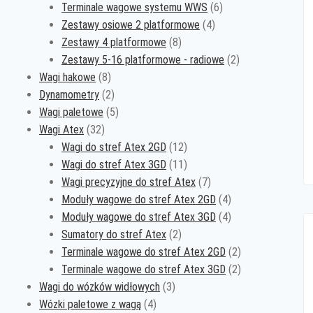
produkty
6
Terminale wagowe systemu WWS
6
4
produktów
Zestawy osiowe 2 platformowe
4
8
produkty
Zestawy 4 platformowe
8
produktów
2
Zestawy 5-16 platformowe - radiowe
2
8
produkty
Wagi hakowe
8
produktów
2
Dynamometry
2
produkty
5
Wagi paletowe
5
32
produktów
Wagi Atex
32
produkty
12
Wagi do stref Atex 2GD
12
produktów
11
Wagi do stref Atex 3GD
11
produktów
7
Wagi precyzyjne do stref Atex
7
produktów
4
Moduły wagowe do stref Atex 2GD
4
produkty
4
Moduły wagowe do stref Atex 3GD
4
2
produkty
Sumatory do stref Atex
2
produkty
2
Terminale wagowe do stref Atex 2GD
2
produkty
2
Terminale wagowe do stref Atex 3GD
2
3
produkty
Wagi do wózków widłowych
3
4
produkty
Wózki paletowe z wagą
4