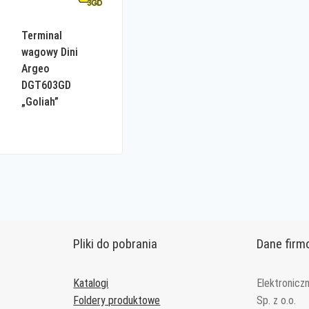
Terminal
wagowy Dini
Argeo
DGT603GD
„Goliah”
Pliki do pobrania
Dane fir
Katalogi
Elektronicz
Foldery produktowe
Sp. z o.o.