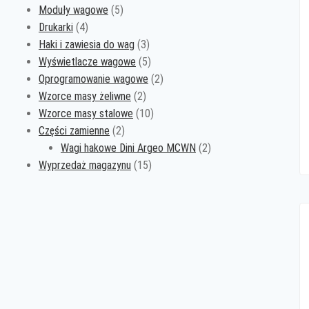
produktów
5
Moduły wagowe
5
4
produktów
Drukarki
4
produkty
3
Haki i zawiesia do wag
3
produkty
5
Wyświetlacze wagowe
5
produktów
2
Oprogramowanie wagowe
2
2
produkty
Wzorce masy żeliwne
2
produkty
10
Wzorce masy stalowe
10
2
produktów
Części zamienne
2
produkty
2
Wagi hakowe Dini Argeo MCWN
2
15
produkty
Wyprzedaż magazynu
15
produktów