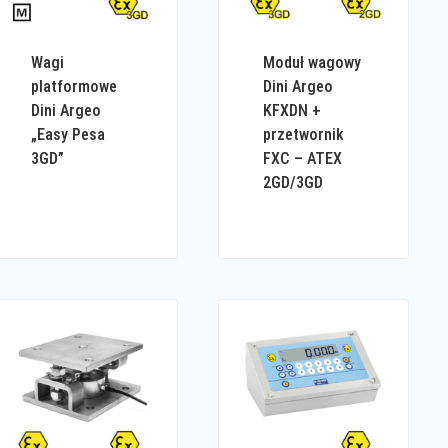
Wagi
Moduł wagowy
platformowe
Dini Argeo
Dini Argeo
KFXDN +
„Easy Pesa
przetwornik
3GD”
FXC – ATEX
2GD/3GD